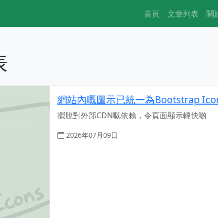
首頁
文章列表
關
表
網站內嘅圖示已統一為Bootstrap Ico
擺脫對外部CDN嘅依賴，令頁面顯示輕快啲
2026年07月09日