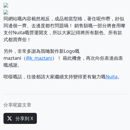
同網站嘅內容截然相反，成品相當型格，著住呢件嘢，好似
同邊個一齊、去邊度都冇問題喎！ 銷售額嘅一部分將會用嚟
支付Nuita嘅營運開支，所以大家記得將所有顏色、所有款
式都買齊佢！
另外，非常多謝為我哋製作新Logo嘅
maztani（
@k_maztani
）！ 藉此機會，再次向佢表達由衷
嘅感謝。
咁樣嘅話，往後都請大家繼續支持變得更有魅力嘅
Nuita
。
分享呢篇文章
分享到 X