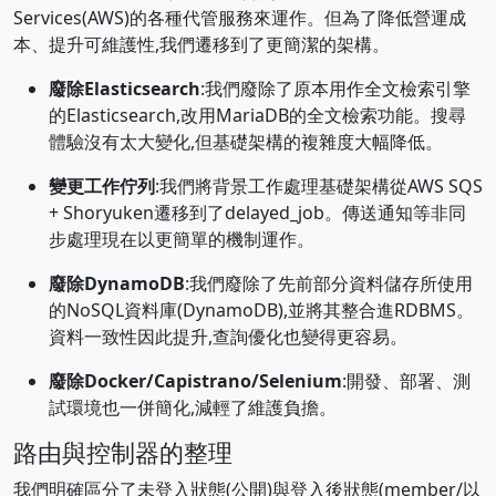
Services(AWS)的各種代管服務來運作。但為了降低營運成
本、提升可維護性,我們遷移到了更簡潔的架構。
廢除Elasticsearch
:我們廢除了原本用作全文檢索引擎
的Elasticsearch,改用MariaDB的全文檢索功能。搜尋
體驗沒有太大變化,但基礎架構的複雜度大幅降低。
變更工作佇列
:我們將背景工作處理基礎架構從AWS SQS
+ Shoryuken遷移到了delayed_job。傳送通知等非同
步處理現在以更簡單的機制運作。
廢除DynamoDB
:我們廢除了先前部分資料儲存所使用
的NoSQL資料庫(DynamoDB),並將其整合進RDBMS。
資料一致性因此提升,查詢優化也變得更容易。
廢除Docker/Capistrano/Selenium
:開發、部署、測
試環境也一併簡化,減輕了維護負擔。
路由與控制器的整理
我們明確區分了未登入狀態(公開)與登入後狀態(member/以