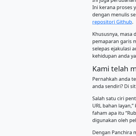
Ini juga perubahan
Ini kerana proses 
dengan menulis sem
repositori Github
.
Khususnya, masa d
pemaparan garis ma
selepas ejakulasi 
kehidupan anda ya
Kami telah 
Pernahkah anda ter
anda sendiri? Di si
Salah satu ciri pe
URL bahan layan,” 
faham apa itu “Rub
digunakan oleh pe
Dengan Panchira m