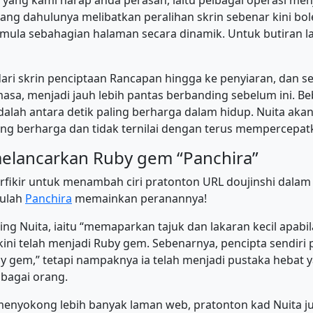
 yang kami harap anda perasan, iaitu pelbagai operasi menj
yang dahulunya melibatkan peralihan skrin sebenar kini bol
ula sebahagian halaman secara dinamik. Untuk butiran lan
ari skrin penciptaan Rancapan hingga ke penyiaran, dan s
sa, menjadi jauh lebih pantas berbanding sebelum ini. Be
adalah antara detik paling berharga dalam hidup. Nuita ak
ng berharga dan tidak ternilai dengan terus mempercepa
melancarkan Ruby gem “Panchira”
fikir untuk menambah ciri pratonton URL doujinshi dalam 
tulah
Panchira
memainkan peranannya!
nting Nuita, iaitu “memaparkan tajuk dan lakaran kecil apab
kini telah menjadi Ruby gem. Sebenarnya, pencipta sendiri 
y gem,” tetapi nampaknya ia telah menjadi pustaka hebat 
lbagai orang.
enyokong lebih banyak laman web, pratonton kad Nuita j