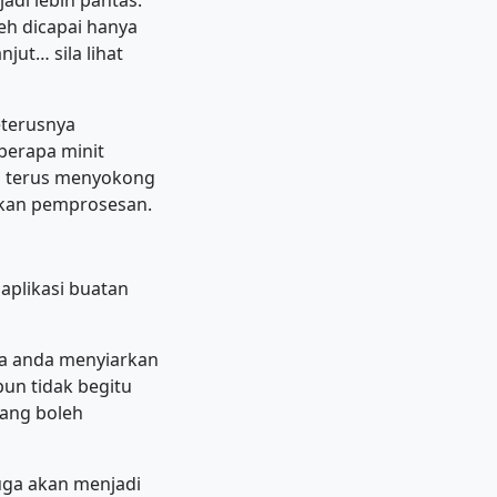
adi lebih pantas.
eh dicapai hanya
jut… sila lihat
eterusnya
berapa minit
an terus menyokong
tkan pemprosesan.
aplikasi buatan
ila anda menyiarkan
pun tidak begitu
yang boleh
uga akan menjadi