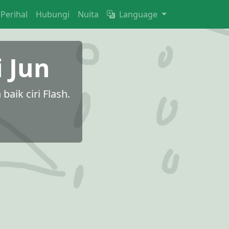
Perihal
Hubungi
Nuita
Language
i Jun
ik ciri Flash.