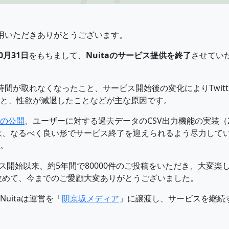
用いただきありがとうございます。
10月31日
をもちまして、
Nuitaのサービス提供を終了
させてい
く時間が取れなくなったこと、サービス開始後の変化によりTwit
と、性欲が減退したことなどが主な原因です。
の公開
、ユーザーに対する過去データのCSV出力機能の実装（2
は、なるべく良い形でサービス終了を迎えられるよう尽力して
。
ービス開始以来、約5年間で80000件のご投稿をいただき、大変
改めて、今までのご愛顧大変ありがとうございました。
にNuitaは運営を「
阴京坂メディア
」に譲渡し、サービスを継続